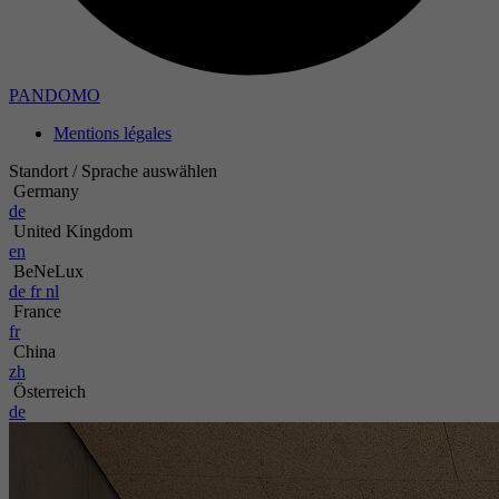
Obj
PANDOMO
No
Mentions légales
Pres
Standort / Sprache auswählen
Germany
Pér
de
United Kingdom
en
Obj
BeNeLux
de
fr
nl
France
fr
China
zh
Österreich
de