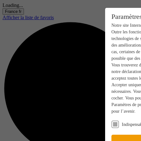
Loading...
France
fr
Paramètres
Afficher la liste de favoris
Notre site Intern
Outre les foncti
technologies de s
des améliorations
cas, certaines de
possible que des 
Vous trouverez d
notre déclaratio
acceptez toutes l
Accepter uniquem
nécessaires. Vou
cocher. Vous pou
Paramètres de pr
pour l’avenir.
Indispensa