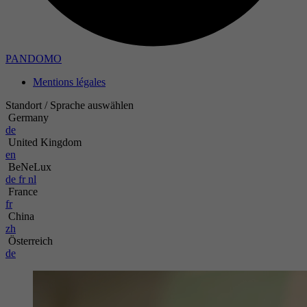
Objectif
PANDOMO
Nom
Mentions légales
Prestataire
Standort / Sprache auswählen
Germany
Période
de
United Kingdom
en
Objectif
BeNeLux
de
fr
nl
France
fr
China
zh
Österreich
de