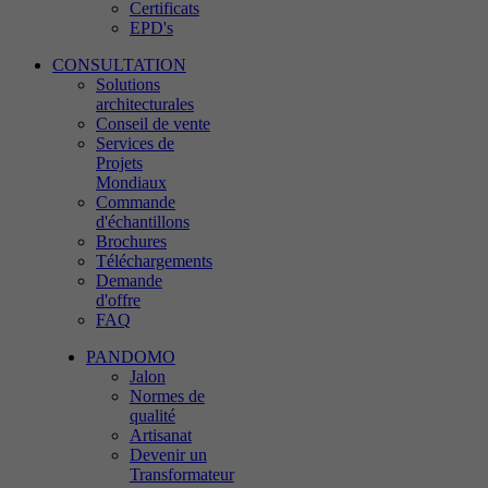
Certificats
EPD's
CONSULTATION
Solutions
architecturales
Conseil de vente
Services de
Projets
Mondiaux
Commande
d'échantillons
Brochures
Téléchargements
Demande
d'offre
FAQ
PANDOMO
Jalon
Normes de
qualité
Artisanat
Devenir un
Transformateur