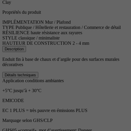
Clay
Propriétés du produit
IMPLÉMENTATION
Mur / Plafond
TYPE
Publique / Hôtellerie et restauration / Commerce de détail
RÉSILIENCE
haute résistance aux rayures
STYLE
classique / minimaliste
HAUTEUR DE CONSTRUCTION
2 - 4 mm
Description
Enduit fin à base de chaux et d’argile pour des surfaces murales
décoratives
Détails techniques
Application conditions ambiantes
+5°C jusqu’à + 30°C
EMICODE
EC 1 PLUS = très pauvre en émissions PLUS
Marquage selon GHS/CLP
GHS05 «corrosif», mot d’avertissement: Danger