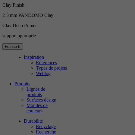
Clay Finish
2-3 mm PANDOMO Clay
Clay Deco Primer
support approprié
France
fr
Inspiration
Références
Types de projets
Weblog
Produits
Lignes de
produits
Surfaces design
Mondes de
couleurs
Durabilité
Recyclage
Recherche