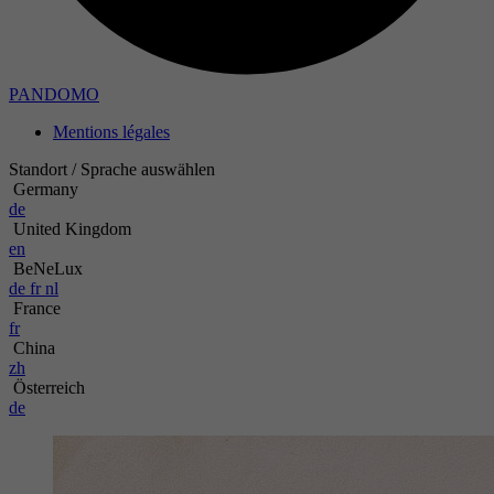
PANDOMO
Mentions légales
Standort / Sprache auswählen
Germany
de
United Kingdom
en
BeNeLux
de
fr
nl
France
fr
China
zh
Österreich
de