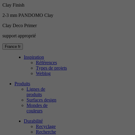
Clay Finish
2-3 mm PANDOMO Clay
Clay Deco Primer
support approprié
France
fr
Inspiration
Références
Types de projets
Weblog
Produits
Lignes de
produits
Surfaces design
Mondes de
couleurs
Durabilité
Recyclage
Recherche