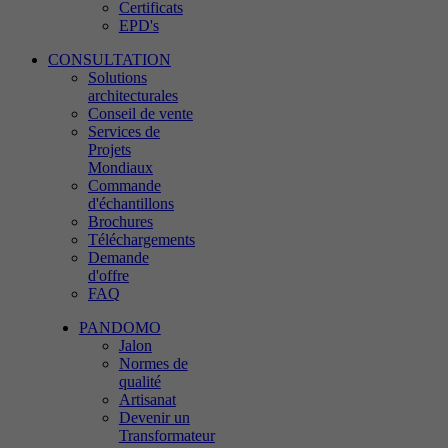
Certificats
EPD's
CONSULTATION
Solutions
architecturales
Conseil de vente
Services de
Projets
Mondiaux
Commande
d'échantillons
Brochures
Téléchargements
Demande
d'offre
FAQ
PANDOMO
Jalon
Normes de
qualité
Artisanat
Devenir un
Transformateur