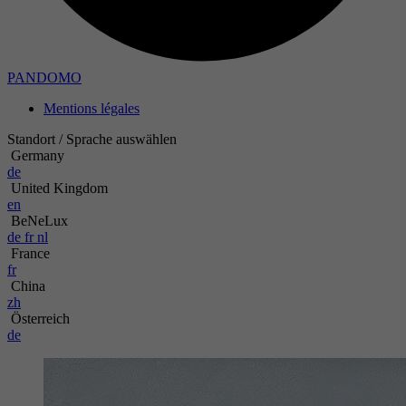
PANDOMO
Mentions légales
Standort / Sprache auswählen
Germany
de
United Kingdom
en
BeNeLux
de
fr
nl
France
fr
China
zh
Österreich
de