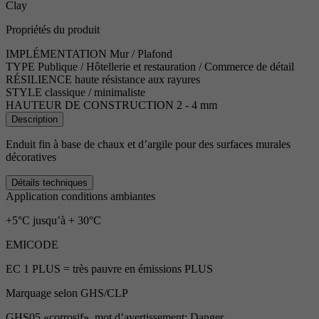
Clay
Propriétés du produit
IMPLÉMENTATION
Mur / Plafond
TYPE
Publique / Hôtellerie et restauration / Commerce de détail
RÉSILIENCE
haute résistance aux rayures
STYLE
classique / minimaliste
HAUTEUR DE CONSTRUCTION
2 - 4 mm
Description
Enduit fin à base de chaux et d’argile pour des surfaces murales
décoratives
Détails techniques
Application conditions ambiantes
+5°C jusqu’à + 30°C
EMICODE
EC 1 PLUS = très pauvre en émissions PLUS
Marquage selon GHS/CLP
GHS05 «corrosif», mot d’avertissement: Danger