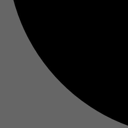
M
Ma
In
Si
Ih
Re
Co
No
in