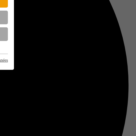
nnées
e