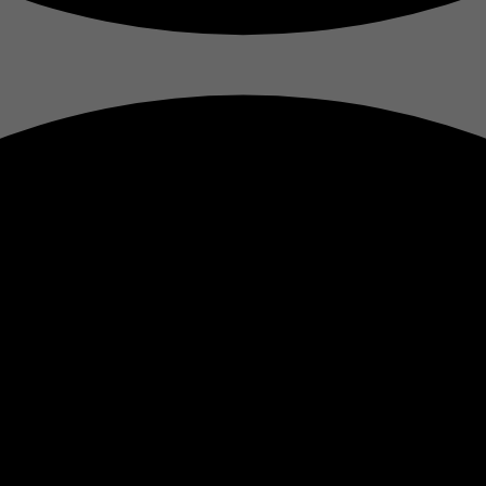
Période
1 Jour
Cookie Google pour contrôler la gestion avancée des
Objectif
scripts et des événements.
Nom
__utma
Prestataire
Google Analytics
Période
2 ans
Objectif
Suivi
Nom
__utmb
Prestataire
Google Analytics