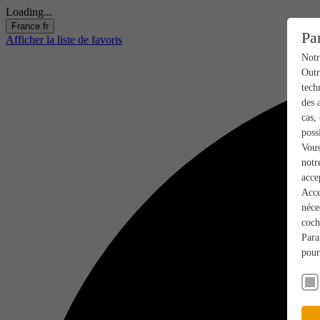
Loading...
France
fr
Pa
Afficher la liste de favoris
Notr
Outr
tech
des 
cas,
poss
Vous
notr
acce
Acce
néce
coch
Para
pour