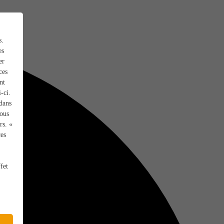
s.
es
er
ces
nt
-ci.
 dans
vous
rs. «
ces
fet