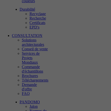
couleurs
Durabilité
Recyclage
Recherche
Certificats
EPD's
CONSULTATION
Solutions
architecturales
Conseil de vente
Services de
Projets
Mondiaux
Commande
d'échantillons
Brochures
Téléchargements
Demande
d'offre
FAQ
PANDOMO
Jalon
Normes de