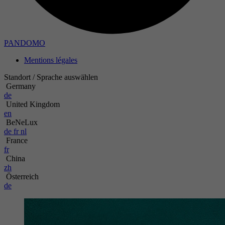
PANDOMO
Mentions légales
Standort / Sprache auswählen
Germany
de
United Kingdom
en
BeNeLux
de
fr
nl
France
fr
China
zh
Österreich
de