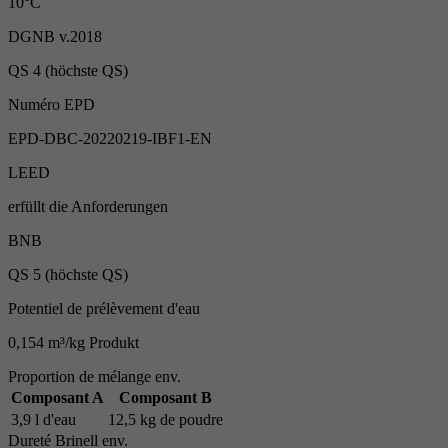
10°C
DGNB v.2018
QS 4 (höchste QS)
Numéro EPD
EPD-DBC-20220219-IBF1-EN
LEED
erfüllt die Anforderungen
BNB
QS 5 (höchste QS)
Potentiel de prélèvement d'eau
0,154 m³/kg Produkt
Proportion de mélange env.
Composant A
Composant B
3,9 l d'eau
12,5 kg de poudre
Dureté Brinell env.