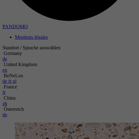
PANDOMO
Mentions légales
Standort / Sprache auswählen
Germany
de
United Kingdom
en
BeNeLux
de
fr
nl
France
fr
China
zh
Österreich
de