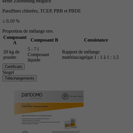
keine Zuordnung möglich
Paraffines chlorées, TCEP, PBB et PBDE
≤ 0,10 %
Proportion de mélange env.
Composant
Composant B
Consistance
A
5 - 7 l
20 kg de
Rapport de mélange
Composant
poudre
matériau/agrégat 1 : 1 à 1 : 1,5
liquide
Certificats
Siegel
Téléchargements