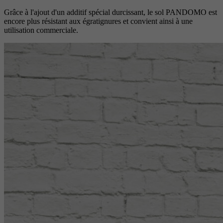
Grâce à l'ajout d'un additif spécial durcissant, le sol PANDOMO est
encore plus résistant aux égratignures et convient ainsi à une
utilisation commerciale.