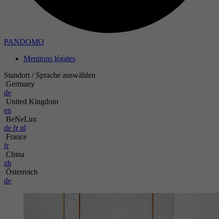
PANDOMO
Mentions légales
Standort / Sprache auswählen
Germany
de
United Kingdom
en
BeNeLux
de
fr
nl
France
fr
China
zh
Österreich
de