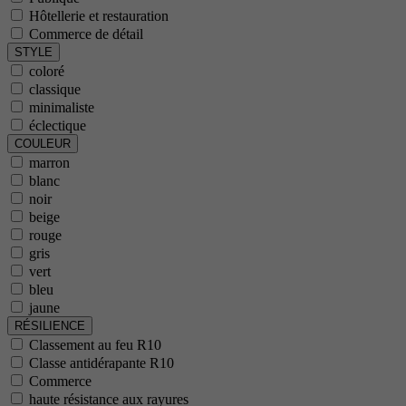
Hôtellerie et restauration
Commerce de détail
STYLE
coloré
classique
minimaliste
éclectique
COULEUR
marron
blanc
noir
beige
rouge
gris
vert
bleu
jaune
RÉSILIENCE
Classement au feu R10
Classe antidérapante R10
Commerce
haute résistance aux rayures