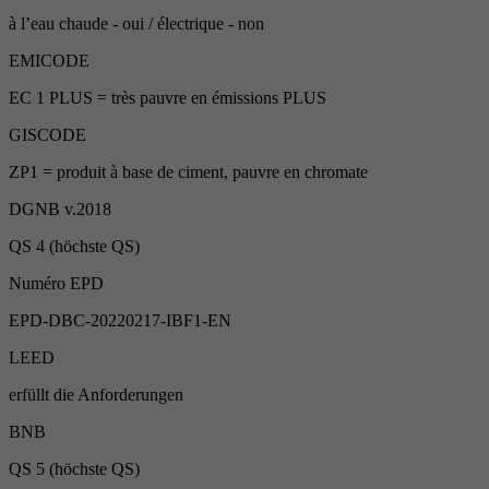
à l’eau chaude - oui / électrique - non
EMICODE
EC 1 PLUS = très pauvre en émissions PLUS
GISCODE
ZP1 = produit à base de ciment, pauvre en chromate
DGNB v.2018
QS 4 (höchste QS)
Numéro EPD
EPD-DBC-20220217-IBF1-EN
LEED
erfüllt die Anforderungen
BNB
QS 5 (höchste QS)