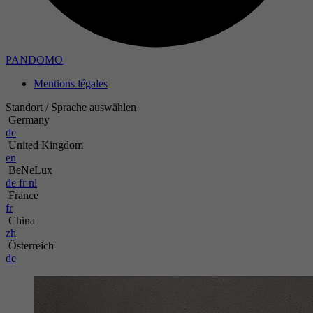
PANDOMO
Mentions légales
Standort / Sprache auswählen
Germany
de
United Kingdom
en
BeNeLux
de
fr
nl
France
fr
China
zh
Österreich
de